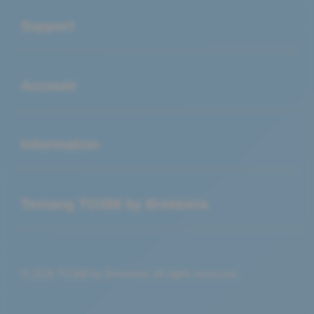
Buka
Support
Buka
Account
Buka
Information
Buka
Tentang TO388 by Brekkiela
© 2026 TO388 by Brekkiela. All rights reserved.