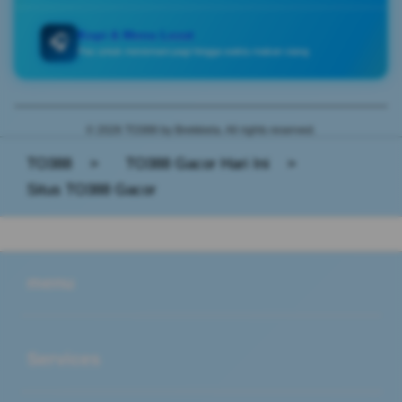
Kopi & Menu Lezat
🎧
Pas untuk menemani pagi hingga waktu makan siang
© 2026 TO388 by Brekkiela. All rights reserved.
TO388
>
TO388 Gacor Hari Ini
>
Situs TO388 Gacor
Buka
Footer Navigation
menu
Buka
Services