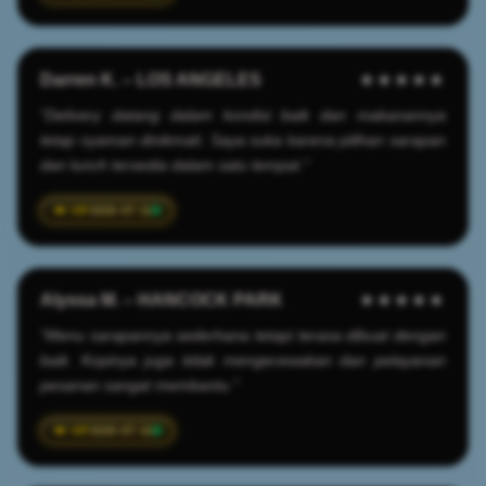
Darren K. – LOS ANGELES
★★★★★
“Delivery datang dalam kondisi baik dan makanannya
tetap nyaman dinikmati. Saya suka karena pilihan sarapan
dan lunch tersedia dalam satu tempat.”
2026-07-11
Alyssa M. – HANCOCK PARK
★★★★★
“Menu sarapannya sederhana tetapi terasa dibuat dengan
baik. Kopinya juga tidak mengecewakan dan pelayanan
pesanan sangat membantu.”
2026-07-16