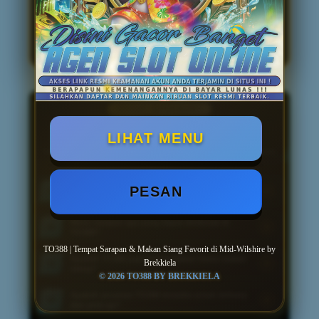
pilihan yang mudah ditemukan bagi pengunjung Mid-
Wilshire. Setiap sajian dibuat untuk menghadirkan
pengalaman makan yang sederhana, lezat, dan cocok
dinikmati saat hari kerja maupun akhir pekan.
PUSAT INFORMASI
FAQ TO388 BY BREKKIELA
LIHAT MENU
Temukan jawaban singkat mengenai akses akun, permainan, transaksi,
keamanan data, dan informasi umum lainnya.
Apa yang membuat TO388 by Brekkiela cocok
PESAN
01
untuk sarapan di Mid-Wilshire?
Menu sarapan apa yang dapat dinikmati di
02
TO388?
TO388 | Tempat Sarapan & Makan Siang Favorit di Mid-Wilshire by
Apakah TO388 juga menyediakan menu makan
Brekkiela
03
siang?
© 2026 TO388 BY BREKKIELA
Apakah pesanan TO388 tersedia untuk delivery
04
dan pick-up?