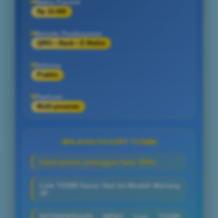
Waktu Favorit
Rp 10.000
Metode Pembayaran
QRIS • Bank • E-Wallet
Delivery
Praktis
Platform
Multi-pesanan
PILIHAN FAVORIT TO388
Claim promo pelanggan baru 100%
Link TO388 Gacor Hari Ini Mudah Menang
JP
KETERSEDIAAN MENU Live TO388