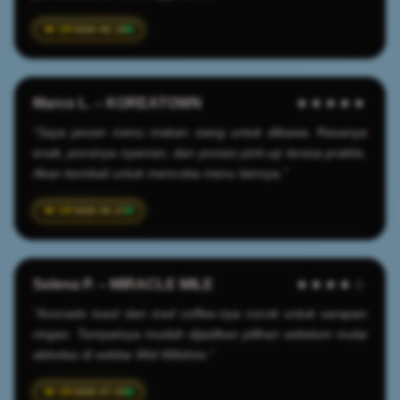
2026-06-18
Marco L. – KOREATOWN
★★★★★
“Saya pesan menu makan siang untuk dibawa. Rasanya
enak, porsinya nyaman, dan proses pick-up terasa praktis.
Akan kembali untuk mencoba menu lainnya.”
2026-06-27
Selena P. – MIRACLE MILE
★★★★☆
“Avocado toast dan iced coffee-nya cocok untuk sarapan
ringan. Tempatnya mudah dijadikan pilihan sebelum mulai
aktivitas di sekitar Mid-Wilshire.”
2026-07-04