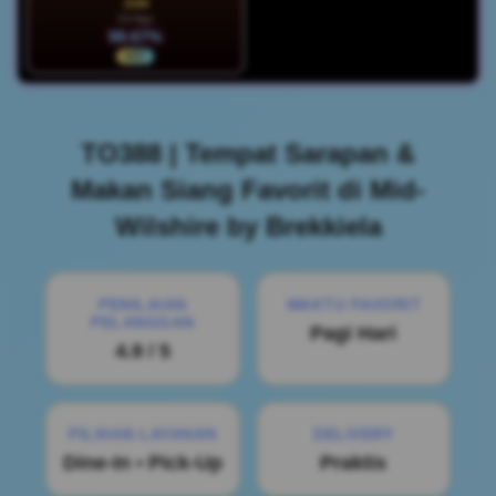
JUM
14 Agu
98.67%
HOT
TO388 | Tempat Sarapan &
Makan Siang Favorit di Mid-
Wilshire by Brekkiela
PENILAIAN
WAKTU FAVORIT
PELANGGAN
Pagi Hari
4.9 / 5
PILIHAN LAYANAN
DELIVERY
Dine-In • Pick-Up
Praktis