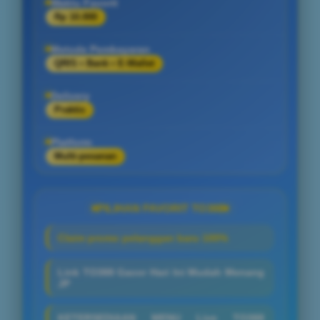
Waktu Favorit
Rp 10.000
Metode Pembayaran
QRIS • Bank • E-Wallet
Delivery
Praktis
Platform
Multi-pesanan
PILIHAN FAVORIT TO388
Claim promo pelanggan baru 100%
Link TO388 Gacor Hari Ini Mudah Menang
JP
KETERSEDIAAN MENU Live TO388