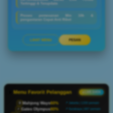
Tertinggi & Terupdate
Proses pemesanan Min 10k &
pengantaran Cepat Anti Ribet
LIHAT MENU
PESAN
Layer Popup Close
Menu Favorit Pelanggan
● LIVE DATA
Mahjong Ways
60%
🀄
📍 Jakarta | 1200 pemain
Gates Olympus
80%
⚡
📍 Surabaya | 897 pemain