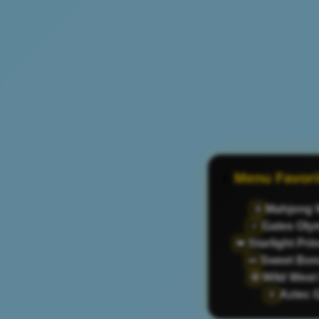
Layer Popup Close
Menu Favori
Mahjong 
🀄
Gates Ol
⚡
Starlight Pri
👑
Sweet Bon
🍬
Wild West
🤠
Aztec 
🏺