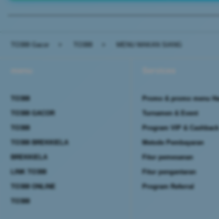
TO388 Gacor
>
TO388
>
MENU MAKAN SIANG
Footer Navigation
menu
Services
TO388
Promo & promo menu Ha
TO388 GACOR
Turnamen & Event
TO388
Program VIP & Cashbac
TO388 BREKKIELA
Metode Pembayaran
BREKKIELA
Fitur pemesanan
LINK TO388
Fitur pengantaran
TO388 ONLINE
Program Referral
TO388