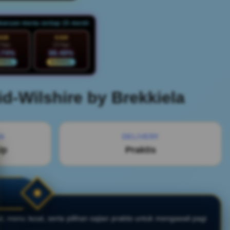
baruan menu setiap 15 menit
RAB
KAM
 Agu
13 Agu
.74%
88.48%
RMAL
NORMAL
d-Wilshire by Brekkiela
N
DELIVERY
Up
Praktis
 menu lezat, serta pilihan sajian praktis untuk mengawali pagi