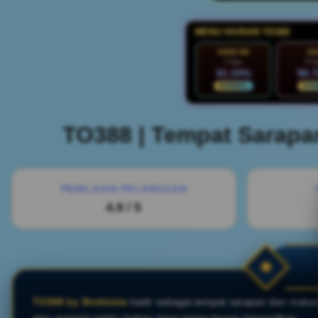
MENU HARIAN TO388
HARI INI
SA
7 Agu
8 A
91.34%
96.
NORMAL
STA
TO388 | Tempat Sarapan
PENILAIAN PELANGGAN
4.9 / 5
TO388 by Brekkiela
hadir sebagai tempat sarapan dan makan si