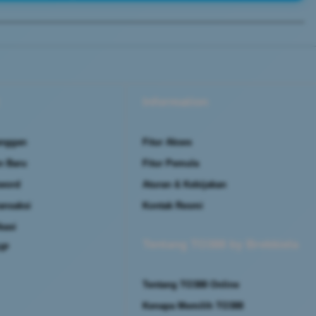
Information
anggan
Fitur Akses
n Baru
Fitur Pemula
word
Aturan & Kebijakan
ansaksi
Kontak Resmi
ikasi
Tentang TO388 by Brekkiela
IP
Tentang TO388 Online
Kenapa Memilih TO388