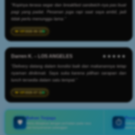
“Kopinya terasa segar dan breakfast sandwich-nya pas buat
pagi yang padat. Pesanan juga rapi saat saya ambil, jadi
tidak perlu menunggu lama.”
2026-06-18
Darren K. – LOS ANGELES
★★★★★
“Delivery datang dalam kondisi baik dan makanannya tetap
nyaman dinikmati. Saya suka karena pilihan sarapan dan
lunch tersedia dalam satu tempat.”
2026-07-11
Bahan Terjaga
Pesa
🛡️
⏱️
Menu disiapkan dengan perhatian pada rasa
Delive
dan kenyamanan pelanggan
lunch 