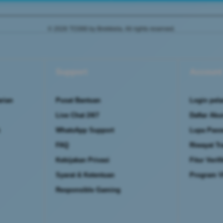
© 2026 TO388 by Brekkiela. All rights reserved.
Support
Account
rian
Pusat Bantuan
Login pel
Live Chat 24/7
Daftar Aku
k
WhatsApp Support
Lupa Pass
FAQ
Riwayat Tr
Kebijakan Privasi
Fitur Verif
Syarat & Ketentuan
Program V
Responsible Gaming