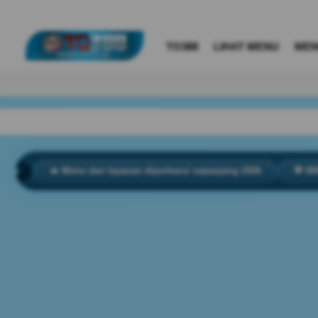
Skip
to
content
TO388
LIHAT MENU
MEN
Buka Info Lebih Lanjut
🔥 Menu dan layanan diperbarui sepanjang 2026
💬 888.777 Kom