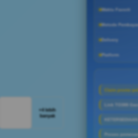
Waktu Favorit
Metode Pembaya
Delivery
Platform
Claim promo pe
Link TO388 Gac
+4 lebih
banyak
KETERSEDIAAN M
Proses pemesan