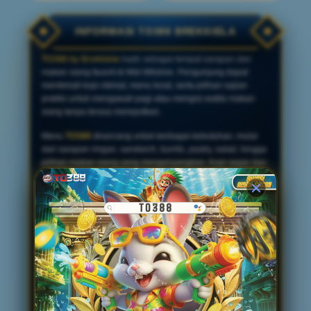
INFORMASI TO388 BREKKIELA
TO388 by Brekkiela
hadir sebagai tempat sarapan dan
makan siang favorit di Mid-Wilshire. Pengunjung dapat
menikmati kopi nikmat, menu lezat, serta pilihan sajian
praktis untuk mengawali pagi atau mengisi waktu makan
siang tanpa terasa merepotkan.
Menu
TO388
dirancang untuk berbagai kebutuhan, mulai
dari sarapan ringan, sandwich, burrito, pastry, salad, hingga
pilihan makan siang yang mengenyangkan. Kopi segar dan
minuman pendamping juga tersedia untuk melengkapi
setiap pesanan.
Bagi pelanggan yang sedang terburu-buru,
TO388
login
menawarkan layanan pick-up dan delivery yang
praktis. Pilih menu yang diinginkan, lakukan pemesanan
melalui halaman resmi, lalu nikmati sarapan atau makan
siang di tempat yang paling nyaman untuk kamu.
Dengan fokus pada sarapan, makan siang, kopi,
delivery
,
dan pick-up,
TO388 link alternatif
by Brekkielamenjadi