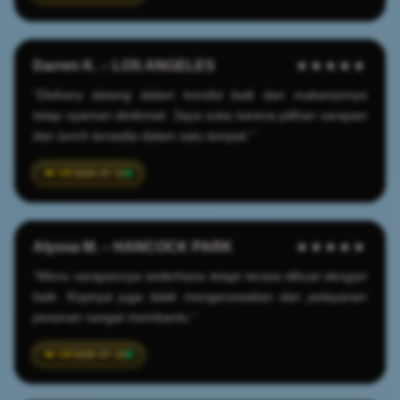
Darren K. – LOS ANGELES
★★★★★
“Delivery datang dalam kondisi baik dan makanannya
tetap nyaman dinikmati. Saya suka karena pilihan sarapan
dan lunch tersedia dalam satu tempat.”
2026-07-11
Alyssa M. – HANCOCK PARK
★★★★★
“Menu sarapannya sederhana tetapi terasa dibuat dengan
baik. Kopinya juga tidak mengecewakan dan pelayanan
pesanan sangat membantu.”
2026-07-16