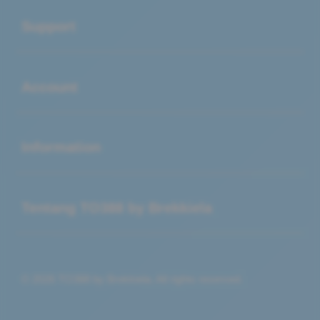
Buka
Support
Buka
Account
Buka
Information
Buka
Tentang TO388 by Brekkiela
© 2026 TO388 by Brekkiela. All rights reserved.