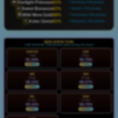
Starlight Princess
61%
👑
📍 Bandung | 630 pemain
Sweet Bonanza
62%
🍬
📍 Medan | 793 pemain
Wild West Gold
98%
🤠
📍 Semarang | 509 pemain
Aztec Gems
61%
🏺
📍 Makassar | 465 pemain
MENU HARIAN TO388
LIVE 02:30:58 | Pembaruan menu setiap 15 menit
HARI INI
SAB
7 Agu
8 Agu
91.34%
96.70%
NORMAL
STABIL
MIN
SEN
9 Agu
10 Agu
88.12%
89.27%
NORMAL
NORMAL
SEL
RAB
11 Agu
12 Agu
95.16%
89.74%
STABIL
NORMAL