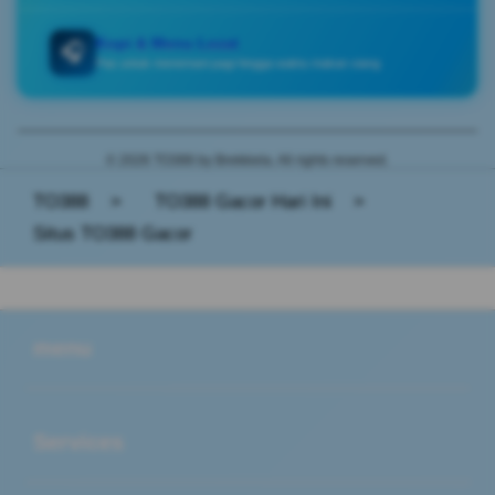
Kopi & Menu Lezat
🎧
Pas untuk menemani pagi hingga waktu makan siang
© 2026 TO388 by Brekkiela. All rights reserved.
TO388
>
TO388 Gacor Hari Ini
>
Situs TO388 Gacor
Buka
Footer Navigation
menu
Buka
Services