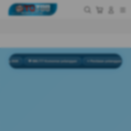
Skip
to
Cari
Pesanan
Navigation
Lihat Menu
content
Buka Info Lebih Lanjut
026
💬 888.777 Komentar pelanggan
⭐ Penilaian pelanggan 4.9/5
🏆 