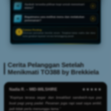
Apakah tersedia pilihan kopi untuk menemani
05
menu?
Bagaimana cara melihat menu dan melakukan
06
pemesanan?
Catatan Penting
!
Informasi permainan bersifat umum. Tetapkan batas waktu dan dana
serta gunakan layanan secara bertanggung jawab.
Cerita Pelanggan Setelah
Menikmati TO388 by Brekkiela
Nadia R. – MID-WILSHIRE
★★★★★
“Kopinya terasa segar dan breakfast sandwich-nya pas
buat pagi yang padat. Pesanan juga rapi saat saya ambil,
jadi tidak perlu menunggu lama.”