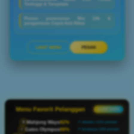
Tertinggi & Terupdate
Proses pemesanan Min 10k &
pengantaran Cepat Anti Ribet
LIHAT MENU
PESAN
Layer Popup Close
Menu Favorit Pelanggan
● LIVE DATA
Mahjong Ways
92%
🀄
📍 Jakarta | 1191 pemain
Gates Olympus
66%
⚡
📍 Surabaya | 890 pemain