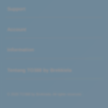
Buka
Support
Buka
Account
Buka
Information
Buka
Tentang TO388 by Brekkiela
© 2026 TO388 by Brekkiela. All rights reserved.