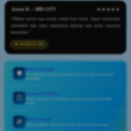
Jonas B. – MID-CITY
★★★★★
“Pilihan lunch-nya cocok untuk hari kerja. Saya memesan
sandwich dan kopi, keduanya datang rapi serta rasanya
konsisten.”
2026-07-22
Bahan Terjaga
🛡️
Menu disiapkan dengan perhatian pada rasa dan kenyamanan
pelanggan
Pesanan Praktis
⏱️
Delivery dan pick-up membantu sarapan atau lunch jadi lebih
mudah
Menu Variatif
🎁
Pilihan sarapan, makan siang, kopi, dan menu pendamping