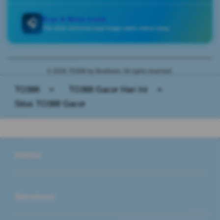
Kopi & Menu Lezat
🎧
Pas untuk menemani pagi hingga waktu makan siang
© 2026 TO388 by Brekkiela. All rights reserved.
TO388
>
TO388 Gacor Hari Ini
>
Situs TO388 Gacor
Buka
Footer Navigation
menu
Buka
Services