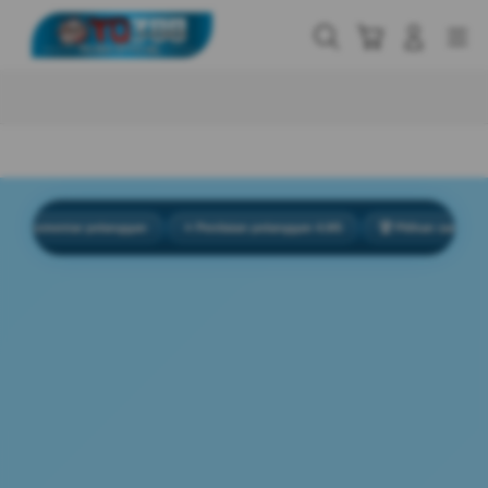
Skip
to
Cari
Pesanan
Navigation
Lihat Menu
content
Buka Info Lebih Lanjut
ar pelanggan
⭐ Penilaian pelanggan 4.9/5
🏆 Pilihan sarapan dan lunch M