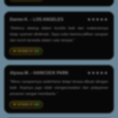
Darren K. – LOS ANGELES
★★★★★
“Delivery datang dalam kondisi baik dan makanannya
tetap nyaman dinikmati. Saya suka karena pilihan sarapan
dan lunch tersedia dalam satu tempat.”
2026-07-11
Alyssa M. – HANCOCK PARK
★★★★★
“Menu sarapannya sederhana tetapi terasa dibuat dengan
baik. Kopinya juga tidak mengecewakan dan pelayanan
pesanan sangat membantu.”
2026-07-16