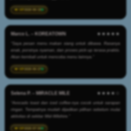
2026-06-18
Marco L. – KOREATOWN
★★★★★
“Saya pesan menu makan siang untuk dibawa. Rasanya
enak, porsinya nyaman, dan proses pick-up terasa praktis.
Akan kembali untuk mencoba menu lainnya.”
2026-06-27
Selena P. – MIRACLE MILE
★★★★☆
“Avocado toast dan iced coffee-nya cocok untuk sarapan
ringan. Tempatnya mudah dijadikan pilihan sebelum mulai
aktivitas di sekitar Mid-Wilshire.”
2026-07-04