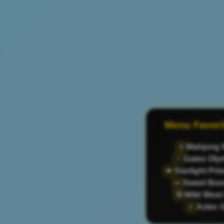
Layer Popup Close
Menu Favori
Mahjong 
🀄
Gates Ol
⚡
Starlight Pri
👑
Sweet Bon
🍬
Wild West
🤠
Aztec 
🏺