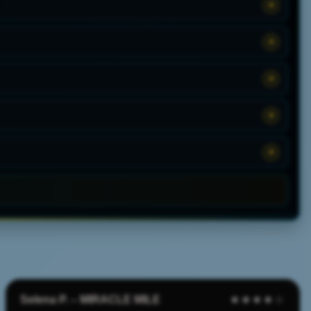
Selena P. – MIRACLE MILE
★★★★☆