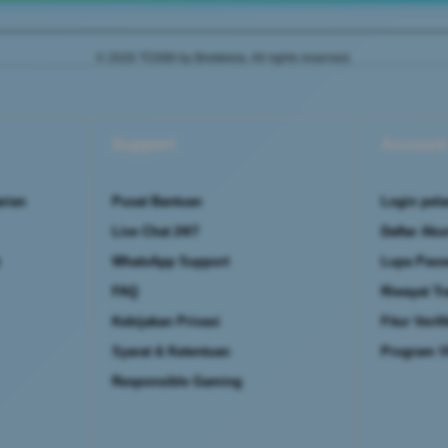
© 2026 TO388 by Brekkiela. All rights reserved.
Support
Account
rian
Pusat Bantuan
Login pel
Live Chat 24/7
Daftar Aku
k
WhatsApp Support
Lupa Pass
FAQ
Riwayat Tr
Kebijakan Privasi
Fitur Verif
Syarat & Ketentuan
Program V
Responsible Gaming