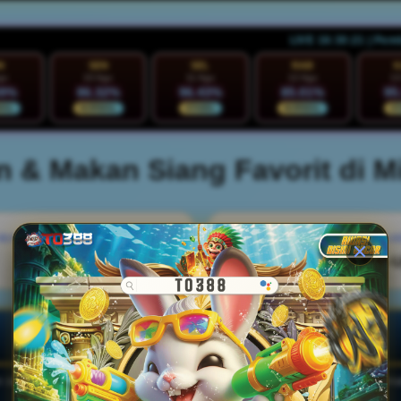
LIVE 16:30:24 | Pem
N
SEN
SEL
RAB
gu
10 Agu
11 Agu
12 Agu
13
49%
86.32%
96.43%
85.01%
95
MAL
NORMAL
STABIL
NORMAL
ST
 & Makan Siang Favorit di Mi
WAKTU FAVORIT
PILIHAN LAYANA
Pagi Hari
Dine-In • Pick-
INFORMASI TO388 BREKKIELA
ang favorit di Mid-Wilshire. Pengunjung dapat menikmati kopi nikmat,