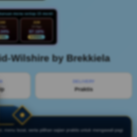
baruan menu setiap 15 menit
KAM
JUM
 Agu
14 Agu
.34%
87.16%
ABIL
NORMAL
d-Wilshire by Brekkiela
N
DELIVERY
Up
Praktis
 menu lezat, serta pilihan sajian praktis untuk mengawali pagi