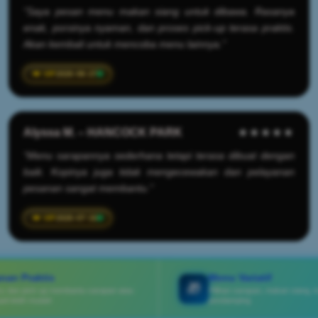
“Saya pesan menu makan siang untuk dibawa. Rasanya
enak, porsinya nyaman, dan proses pick-up terasa praktis.
Akan kembali untuk mencoba menu lainnya.”
2026-06-27
Alyssa M. – HANCOCK PARK
★★★★★
“Menu sarapannya sederhana tetapi terasa dibuat dengan
baik. Kopinya juga tidak mengecewakan dan pelayanan
pesanan sangat membantu.”
2026-07-16
nan Praktis
Menu Variatif
🎁
ry dan pick-up membantu sarapan atau
Pilihan sarapan, makan siang, 
jadi lebih mudah
pendamping