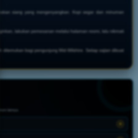
han makan siang yang mengenyangkan. Kopi segar dan minuman
ginkan, lakukan pemesanan melalui halaman resmi, lalu nikmati
 ditemukan bagi pengunjung Mid-Wilshire. Setiap sajian dibuat
mum lainnya.