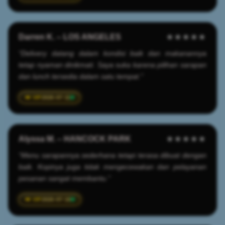
Darren K. – LOS ANGELES
★★★★★
“Delivery datang dalam kondisi baik dan makanannya
tetap nyaman dinikmati. Saya suka karena pilihan sarapan
dan lunch tersedia dalam satu tempat.”
2026-07-11
Alyssa M. – HANCOCK PARK
★★★★★
“Menu sarapannya sederhana tetapi terasa dibuat dengan
baik. Kopinya juga tidak mengecewakan dan pelayanan
pesanan sangat membantu.”
2026-07-16