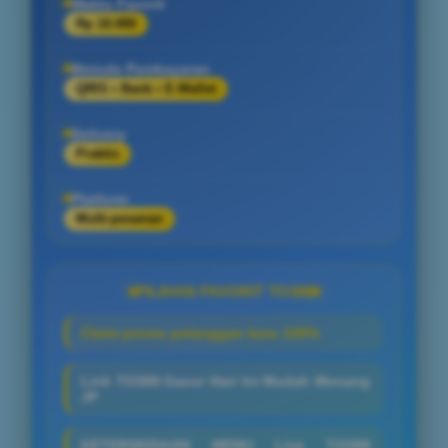
Waktu Favorit
Rp 10.000
Metode Pembayaran
QRIS • Bank • E-Wallet
Delivery
Praktis
Platform
Multi-pesanan
PILIHAN FAVORIT TO388
Claim promo pelanggan baru 100%
Link TO388 Gacor Hari Ini Mudah Menang
JP
KETERSEDIAAN MENU Live TO388