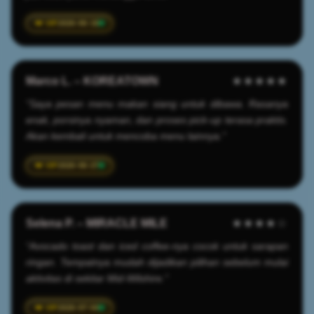
2026-06-18
Marco L. – KOREATOWN
★★★★★
“Saya pesan menu makan siang untuk dibawa. Rasanya
enak, porsinya nyaman, dan proses pick-up terasa praktis.
Akan kembali untuk mencoba menu lainnya.”
2026-06-27
Selena P. – MIRACLE MILE
★★★★☆
“Avocado toast dan iced coffee-nya cocok untuk sarapan
ringan. Tempatnya mudah dijadikan pilihan sebelum mulai
aktivitas di sekitar Mid-Wilshire.”
2026-07-04