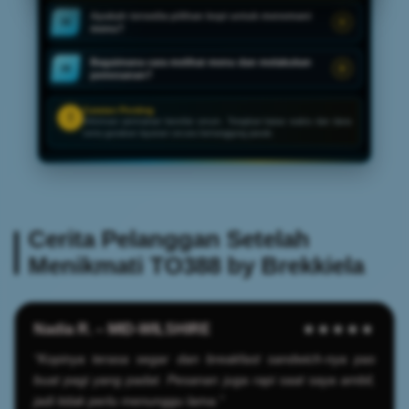
Apakah tersedia pilihan kopi untuk menemani
05
menu?
Bagaimana cara melihat menu dan melakukan
06
pemesanan?
Catatan Penting
!
Informasi permainan bersifat umum. Tetapkan batas waktu dan dana
serta gunakan layanan secara bertanggung jawab.
Cerita Pelanggan Setelah
Menikmati TO388 by Brekkiela
Nadia R. – MID-WILSHIRE
★★★★★
“Kopinya terasa segar dan breakfast sandwich-nya pas
buat pagi yang padat. Pesanan juga rapi saat saya ambil,
jadi tidak perlu menunggu lama.”