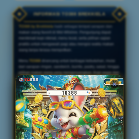
INFORMASI TO388 BREKKIELA
TO388 by Brekkiela
hadir sebagai tempat sarapan dan
makan siang favorit di Mid-Wilshire. Pengunjung dapat
menikmati kopi nikmat, menu lezat, serta pilihan sajian
praktis untuk mengawali pagi atau mengisi waktu makan
siang tanpa terasa merepotkan.
Menu
TO388
dirancang untuk berbagai kebutuhan, mulai
dari sarapan ringan, sandwich, burrito, pastry, salad, hingga
pilihan makan siang yang mengenyangkan. Kopi segar dan
minuman pendamping juga tersedia untuk melengkapi
setiap pesanan.
Bagi pelanggan yang sedang terburu-buru,
TO388
login
menawarkan layanan pick-up dan delivery yang
praktis. Pilih menu yang diinginkan, lakukan pemesanan
melalui halaman resmi, lalu nikmati sarapan atau makan
siang di tempat yang paling nyaman untuk kamu.
Dengan fokus pada sarapan, makan siang, kopi,
delivery
,
dan pick-up,
TO388 link alternatif
by Brekkielamenjadi