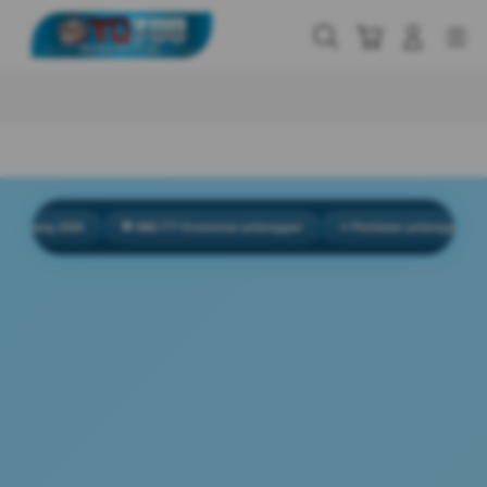
Skip
to
Cari
Pesanan
Navigation
Lihat Menu
content
Buka Info Lebih Lanjut
ng 2026
💬 888.777 Komentar pelanggan
⭐ Penilaian pelanggan 4.9/5